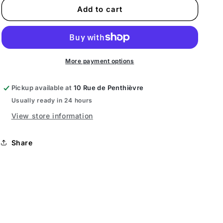
Sticker
Sticker
Add to cart
-
-
Chappy.fr
Chappy.fr
More payment options
Pickup available at
10 Rue de Penthièvre
Usually ready in 24 hours
View store information
Share