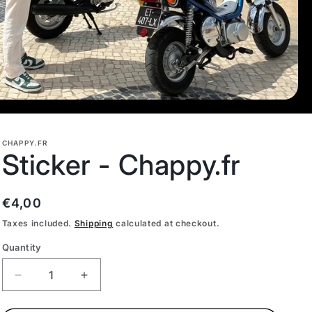
CHAPPY.FR
Sticker - Chappy.fr
Regular
€4,00
price
Taxes included.
Shipping
calculated at checkout.
Quantity
Decrease
Increase
quantity
quantity
for
for