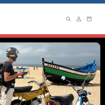
Log
Cart
in