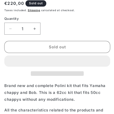
Regular
€220,00
Sold out
price
Taxes included.
Shipping
calculated at checkout.
Quantity
Decrease
Increase
quantity
quantity
for
for
Chappy
Chappy
Sold out
Yamaha
Yamaha
complete
complete
polini
polini
kit
kit
Brand new and complete Polini kit that fits Yamaha
chappy and Bob. This is a 62cc kit that fits 50cc
chappys without any modifications.
All the characteristics related to the products and